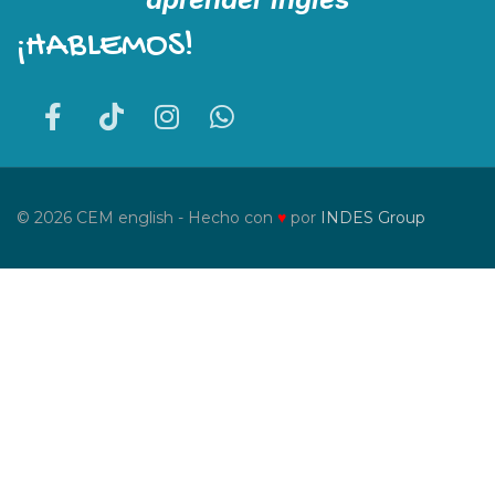
¡HABLEMOS!
© 2026 CEM english - Hecho con
♥
por
INDES Group